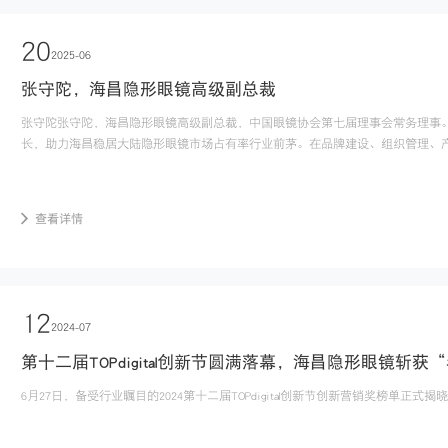
20
2025-06
张守陀，海昌隐形眼镜高级副总裁
张守陀张守陀，海昌隐形眼镜高级副总裁，中国眼镜协会第七届理事会常务理事。
长，助力海昌稳居大陆隐形眼镜市场占有率行业前茅。在品牌建设、组织管理、产品
查看详情
12
2024-07
6月27日，备受行业瞩目的2024第十二届TOPdigital创新节创新营销奖榜单正
家参赛企业提交的3307件作品中突出重围，最终斩获2024第十二届TopDigital创新营