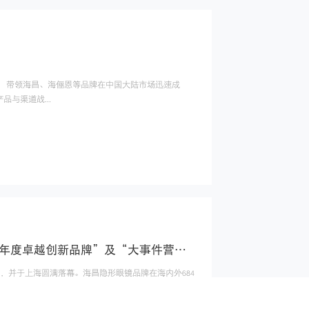
 带领海昌、海俪恩等品牌在中国大陆市场迅速成
与渠道战...
第十二届TOPdigital创新节圆满落幕，海昌隐形眼镜斩获“年度卓越创新品牌”及“大事件营销年度专项”双料大奖
式揭晓，并于上海圆满落幕。海昌隐形眼镜品牌在海内外684
销“...