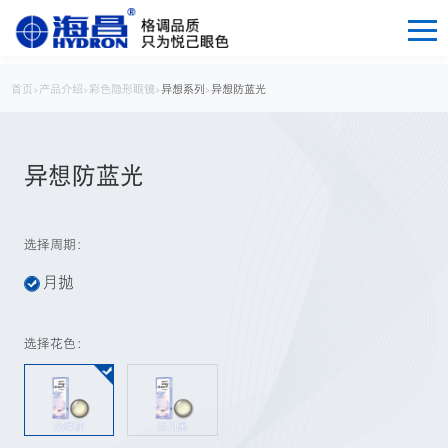
首页
>
产品介绍
>
彩色隐形眼镜
>
异想系列
>
异想防蓝光
异想防蓝光
选择周期：
月抛
选择花色：